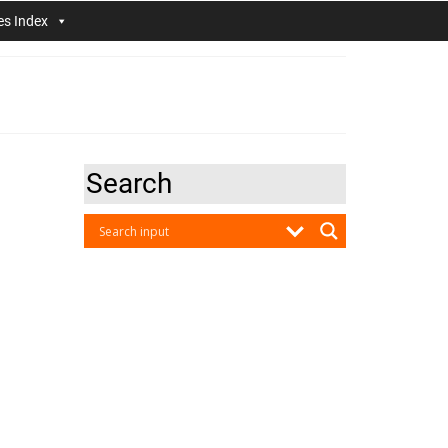
es Index
Search