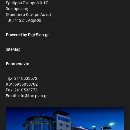
Ερυθρού Σταυρού 9-17
3ος όροφος
(Εμπορικό Κέντρο Άστυ)
Τ.Κ.: 41221, Λάρισα
Powered by
Digi-Plan.gr
SiteMap
Επικοινωνία
Τηλ: 2410533572
Κιν.: 6936858782
Fax: 2410533772
Email: info@tax-plan.gr