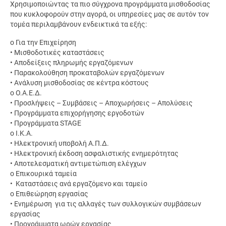
Χρησιμοποιώντας τα πιο σύγχρονα προγράμματα μισθοδοσίας
που κυκλοφορούν στην αγορά, οι υπηρεσίες μας σε αυτόν τον
τομέα περιλαμβάνουν ενδεικτικά τα εξής:
o Για την Επιχείρηση
• Μισθοδοτικές καταστάσεις
• Αποδείξεις πληρωμής εργαζόμενων
• Παρακολούθηση προκαταβολών εργαζόμενων
• Ανάλυση μισθοδοσίας σε κέντρα κόστους
o Ο.Α.Ε.Δ.
• Προσλήψεις – Συμβάσεις – Αποχωρήσεις – Απολύσεις
• Προγράμματα επιχορήγησης εργοδοτών
• Προγράμματα STAGE
o Ι.Κ.Α.
• Ηλεκτρονική υποβολή Α.Π.Δ.
• Ηλεκτρονική έκδοση ασφαλιστικής ενημερότητας
• Αποτελεσματική αντιμετώπιση ελέγχων
o Επικουρικά ταμεία
• Καταστάσεις ανά εργαζόμενο και ταμείο
o Επιθεώρηση εργασίας
• Ενημέρωση για τις αλλαγές των συλλογικών συμβάσεων
εργασίας
• Προγράμματα ωρών εργασίας