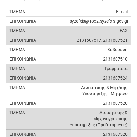
E-mail
syzefxis@1852.syzefxis.gov.gr
FAX
2131607517, 2131607521
Βεβαίωση
2131607510
Γραμματεία
2131607524
Διοικητικής & Μηχ/κής
Υποστήριξης - Μητρώο
2131607520
Διοικητικής &
Μηχανογραφικής
Υποστήριξης (Προϊστάμενος)
2131607520