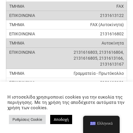
FAX
2131613122
FAX (Αυτοκίνητα)
2131616802
Αυτοκίνητα
2131616803, 2131616804,
2131616805, 2131613166,
2131613167
Γραμματεία - Πρωτόκολλο
2131613121
Διοικητικής &
Η ιστοσελίδα χρησιμοποιεί cookies για την ευκολία της
Μηχανογραφικής
περιήγησης. Με τη χρήση της αποδέχεστε αυτόματα την
Υποστήριξης (Προϊστάμενος)
χρήση των cookies.
2131613124
Ρυθμίσεις Cookie
Αποδοχή
Εισόδημα
Ελληνικά
2131613134, 2131613135,