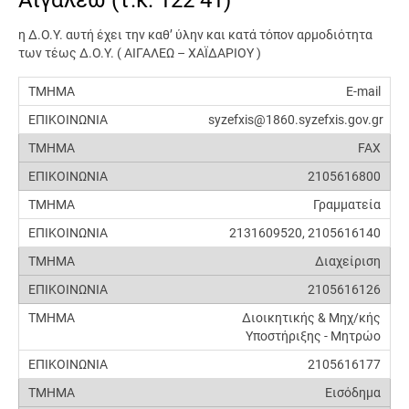
η Δ.Ο.Υ. αυτή έχει την καθ’ ύλην και κατά τόπον αρμοδιότητα
των τέως Δ.Ο.Υ. ( ΑΙΓΑΛΕΩ – ΧΑΪΔΑΡΙΟΥ )
E-mail
syzefxis@1860.syzefxis.gov.gr
FAX
2105616800
Γραμματεία
2131609520, 2105616140
Διαχείριση
2105616126
Διοικητικής & Μηχ/κής
Υποστήριξης - Μητρώο
2105616177
Εισόδημα