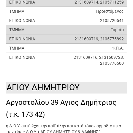
2131609714, 2105711259
Προϊστάμενος
2105720541
Ταμείο
2131609719, 2105775892
Φ.Π.Α.
2131609716, 2131609728,
2105776500
ΑΓΙΟΥ ΔΗΜΗΤΡΙΟΥ
Αργοστολίου 39 Αγιος Δημήτριος
(τ.κ. 173 42)
η Δ.Ο.Υ. αυτή έχει την καθ’ ύλην και κατά τόπον αρμοδιότητα
των τέως Δ.Ο.Υ. ( ΑΓΙΟΥ ΔΗΜΗΤΡΙΟΥ & ΔΑΦΝΗΣ )