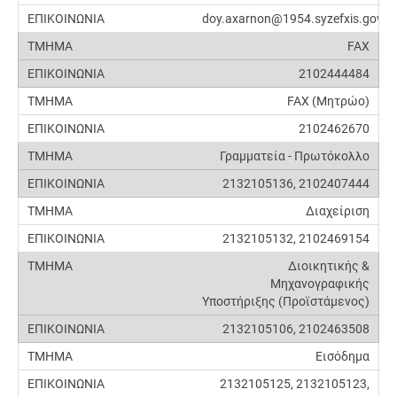
doy.axarnon@1954.syzefxis.gov.gr
FAX
2102444484
FAX (Μητρώο)
2102462670
Γραμματεία - Πρωτόκολλο
2132105136, 2102407444
Διαχείριση
2132105132, 2102469154
Διοικητικής &
Μηχανογραφικής
Υποστήριξης (Προϊστάμενος)
2132105106, 2102463508
Εισόδημα
2132105125, 2132105123,