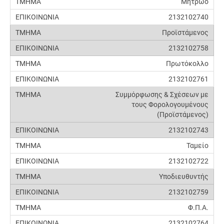
Μητρώο
2132102740
Προϊστάμενος
2132102758
Πρωτόκολλο
2132102761
Συμμόρφωσης & Σχέσεων με
τους Φορολογουμένους
(Προϊστάμενος)
2132102743
Ταμείο
2132102722
Υποδιευθυντής
2132102759
Φ.Π.Α.
2132102764