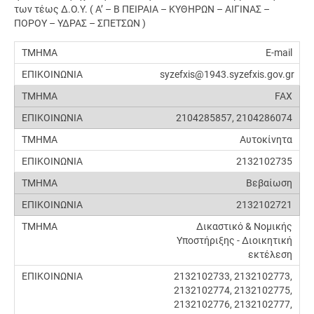
των τέως Δ.Ο.Υ. ( Α’ – Β ΠΕΙΡΑΙΑ – ΚΥΘΗΡΩΝ – ΑΙΓΙΝΑΣ –
ΠΟΡΟΥ – ΥΔΡΑΣ – ΣΠΕΤΣΩΝ )
E-mail
syzefxis@1943.syzefxis.gov.gr
FAX
2104285857, 2104286074
Αυτοκίνητα
2132102735
Βεβαίωση
2132102721
Δικαστικό & Νομικής
Υποστήριξης - Διοικητική
εκτέλεση
2132102733, 2132102773,
2132102774, 2132102775,
2132102776, 2132102777,