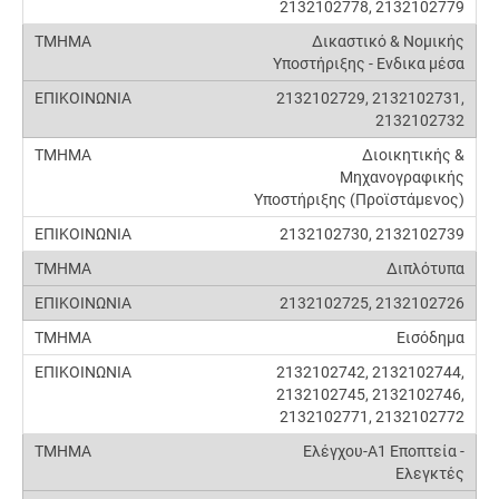
2132102778, 2132102779
Δικαστικό & Νομικής
Υποστήριξης - Ενδικα μέσα
2132102729, 2132102731,
2132102732
Διοικητικής &
Μηχανογραφικής
Υποστήριξης (Προϊστάμενος)
2132102730, 2132102739
Διπλότυπα
2132102725, 2132102726
Εισόδημα
2132102742, 2132102744,
2132102745, 2132102746,
2132102771, 2132102772
Ελέγχου-Α1 Εποπτεία -
Ελεγκτές