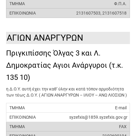
Φ.Π.Α.
2131607503, 2131607518
ΑΓΙΩΝ ΑΝΑΡΓΥΡΩΝ
Πριγκιπίσσης Όλγας 3 και Λ.
Δημοκρατίας Αγιοι Ανάργυροι (τ.κ.
135 10)
η Δ.Ο.Υ. αυτή έχει την καθ’ ύλην και κατά τόπον αρμοδιότητα
των τέως Δ.Ο.Υ. ( ΑΓΙΩΝ ΑΝΑΡΓΥΡΩΝ – ΙΛΙΟΥ – ΑΝΩ ΛΙΟΣΙΩΝ )
E-mail
syzefxis@1859.syzefxis.gov.gr
FAX
2102690104