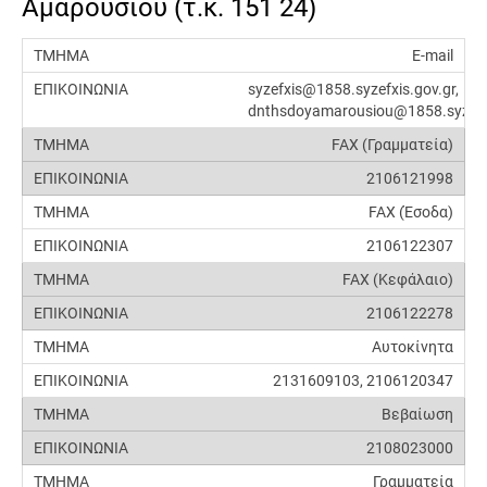
Αμαρουσίου (τ.κ. 151 24)
E-mail
syzefxis@1858.syzefxis.gov.gr,
dnthsdoyamarousiou@1858.syzefxi
FAX (Γραμματεία)
2106121998
FAX (Έσοδα)
2106122307
FAX (Κεφάλαιο)
2106122278
Αυτοκίνητα
2131609103, 2106120347
Βεβαίωση
2108023000
Γραμματεία