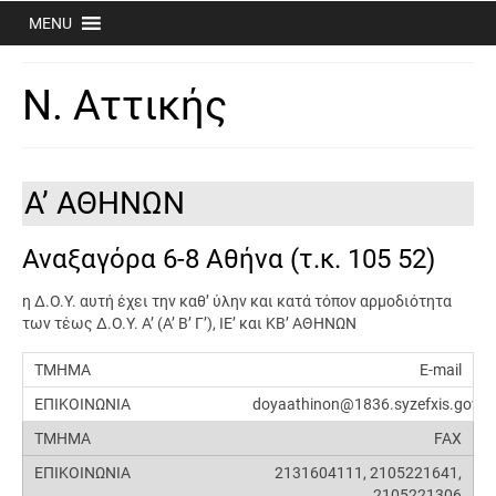
MENU
Ν. Αττικής
Α’ ΑΘΗΝΩΝ
Αναξαγόρα 6-8 Αθήνα (τ.κ. 105 52)
η Δ.Ο.Υ. αυτή έχει την καθ’ ύλην και κατά τόπον αρμοδιότητα
των τέως Δ.Ο.Υ. Α’ (Α’ Β’ Γ’), ΙΕ’ και ΚΒ’ ΑΘΗΝΩΝ
E-mail
doyaathinon@1836.syzefxis.gov.g
FAX
2131604111, 2105221641,
2105221306