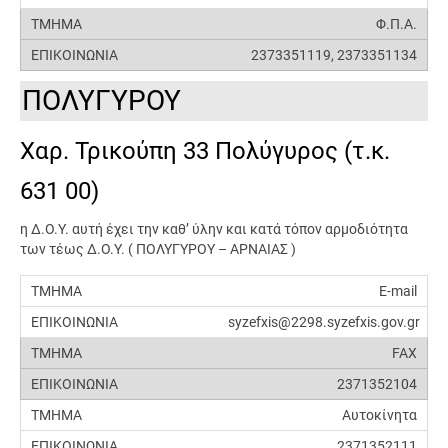
Φ.Π.Α.
2373351119, 2373351134
ΠΟΛΥΓΥΡΟΥ
Χαρ. Τρικούπη 33 Πολύγυρος (τ.κ.
631 00)
η Δ.Ο.Υ. αυτή έχει την καθ’ ύλην και κατά τόπον αρμοδιότητα
των τέως Δ.Ο.Υ. ( ΠΟΛΥΓΥΡΟΥ – ΑΡΝΑΙΑΣ )
E-mail
syzefxis@2298.syzefxis.gov.gr
FAX
2371352104
Αυτοκίνητα
2371352111