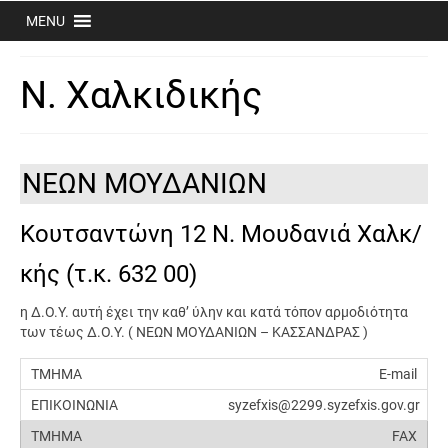
MENU
Ν. Χαλκιδικής
ΝΕΩΝ ΜΟΥΔΑΝΙΩΝ
Κουτσαντώνη 12 Ν. Μουδανιά Χαλκ/
κής (τ.κ. 632 00)
η Δ.Ο.Υ. αυτή έχει την καθ’ ύλην και κατά τόπον αρμοδιότητα
των τέως Δ.Ο.Υ. ( ΝΕΩΝ ΜΟΥΔΑΝΙΩΝ – ΚΑΣΣΑΝΔΡΑΣ )
E-mail
syzefxis@2299.syzefxis.gov.gr
FAX