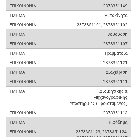
2373351149
Αυτοκίνητα
2373351101, 2373351102
Βεβαίωση
2373351107
Γραμματεία
2373351121
Διαχείριση
2373351111
Διοικητικής &
Μηχανογραφικής
Υποστήριξης (Προϊστάμενος)
2373351113
Εισόδημα
2373351123, 2373351124,