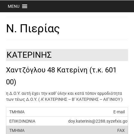
MENU
Ν. Πιερίας
ΚΑΤΕΡΙΝΗΣ
Χαντζόγλου 48 Κατερίνη (τ.κ. 601
00)
η Δ.Ο.Υ. αυτή έχει την καθ’ ύλην και κατά τόπον αρμοδιότητα
των τέως Δ.Ο.Υ. ( Α’ ΚΑΤΕΡΙΝΗΣ – Β’ ΚΑΤΕΡΙΝΗΣ – ΑΙΓΙΝΙΟΥ )
E-mail
doy.katerinis@2288.syzefxis.gov.g
FAX